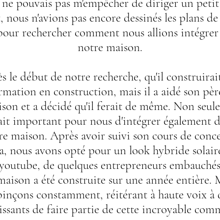
je ne pouvais pas m'empêcher de diriger un peti
nous n'avions pas encore dessinés les plans de
pour rechercher comment nous allions intégrer
notre maison.
s le début de notre recherche, qu'il construira
mation en construction, mais il a aidé son père
ison et a décidé qu'il ferait de même. Non seule
ait important pour nous d'intégrer également 
re maison. Après avoir suivi son cours de conc
, nous avons opté pour un look hybride solaire
e youtube, de quelques entrepreneurs embauchés
 maison a été construite sur une année entière
pinçons constamment, réitérant à haute voix à
ssants de faire partie de cette incroyable com