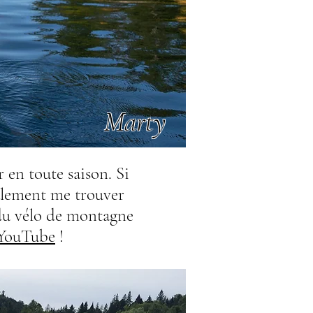
Marty
 en toute saison. Si
galement me trouver
 du vélo de montagne
YouTube
!