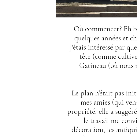
Où commencer? Eh bi
quelques années et che
J'étais intéressé par q
tête (comme cultiver
Gatineau (où nous n
Le plan n'était pas in
mes amies (qui vena
propriété, elle a suggé
le travail me conv
décoration, les antiquit