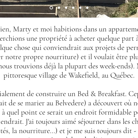
en, Marty et moi habitions dans un apparteme
rchions une propriété à acheter quelque part à l
uelque chose qui conviendrait aux projets de per
 notre propre nourriture) et il voulait être plu
ous trouvions déjà la plupart des week-ends). 
pittoresque village de Wakefield, au Québec.
itialement de construire un Bed & Breakfast. C
it de se marier au Belvedere) a découvert où n
ré à quel point ce serait un endroit formidable 
iendrait. J'ai toujours aimé séjourner dans les c
és, la nourriture...) et je me suis toujours dit -