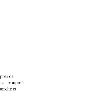
 près de 
 accroupir à 
porche et 