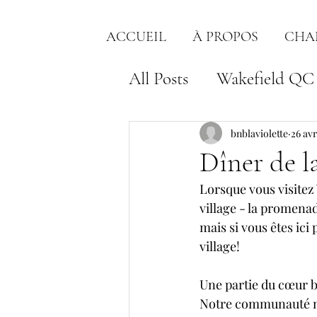
ACCUEIL
À PROPOS
CHA
All Posts
Wakefield QC
bnblaviolette
26 avr
Dîner de l
Lorsque vous visitez 
village - la promenade
mais si vous êtes ici
village! 
Une partie du cœur b
Notre communauté ne 