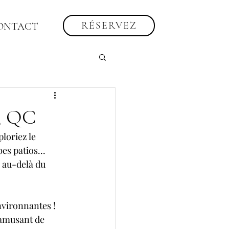
RÉSERVEZ
ONTACT
d, QC
loriez le 
es patios... 
 au-delà du 
nvironnantes ! 
 amusant de 