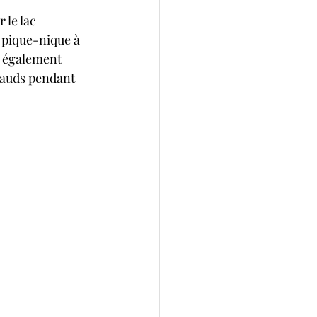
le lac 
e pique-nique à 
z également 
hauds pendant 