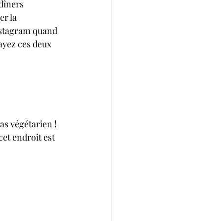
dîners 
er la 
instagram quand 
ayez ces deux 
as végétarien ! 
et endroit est 